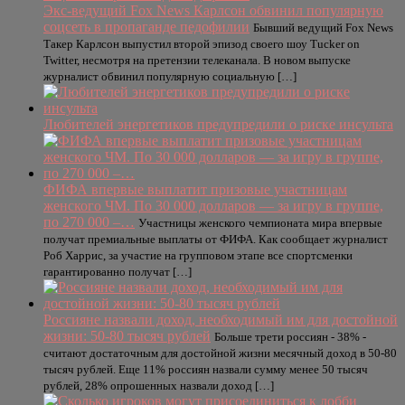
Экс-ведущий Fox News Карлсон обвинил популярную
соцсеть в пропаганде педофилии
Бывший ведущий Fox News
Такер Карлсон выпустил второй эпизод своего шоу Tucker on
Twitter, несмотря на претензии телеканала. В новом выпуске
журналист обвинил популярную социальную […]
Любителей энергетиков предупредили о риске инсульта
ФИФА впервые выплатит призовые участницам
женского ЧМ. По 30 000 долларов — за игру в группе,
по 270 000 –…
Участницы женского чемпионата мира впервые
получат премиальные выплаты от ФИФА. Как сообщает журналист
Роб Харрис, за участие на групповом этапе все спортсменки
гарантированно получат […]
Россияне назвали доход, необходимый им для достойной
жизни: 50-80 тысяч рублей
Больше трети россиян - 38% -
считают достаточным для достойной жизни месячный доход в 50-80
тысяч рублей. Еще 11% россиян назвали сумму менее 50 тысяч
рублей, 28% опрошенных назвали доход […]