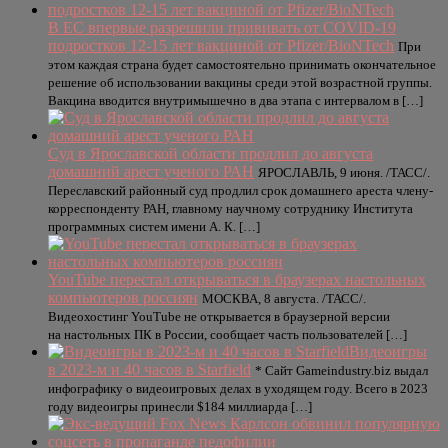
В ЕС впервые разрешили прививать от COVID-19
подростков 12-15 лет вакциной от Pfizer/BioNTech
При
этом каждая страна будет самостоятельно принимать окончательное
решение об использовании вакцины среди этой возрастной группы.
Вакцина вводится внутримышечно в два этапа с интервалом в […]
Суд в Ярославской области продлил до августа
домашний арест ученого РАН
ЯРОСЛАВЛЬ, 9 июня. /ТАСС/.
Переславский районный суд продлил срок домашнего ареста члену-
корреспонденту РАН, главному научному сотруднику Института
программных систем имени А. К. […]
YouTube перестал открываться в браузерах настольных
компьютеров россиян
МОСКВА, 8 августа. /ТАСС/.
Видеохостинг YouTube не открывается в браузерной версии
на настольных ПК в России, сообщает часть пользователей […]
Видеоигры
в 2023-м и 40 часов в Starfield
* Сайт Gameindustry.biz выдал
инфографику о видеоигровых делах в уходящем году. Всего в 2023
году видеоигры принесли $184 миллиарда […]