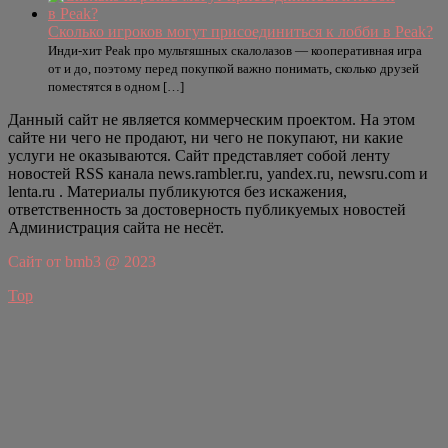
Сколько игроков могут присоединиться к лобби в Peak?
Инди-хит Peak про мультяшных скалолазов — кооперативная игра
от и до, поэтому перед покупкой важно понимать, сколько друзей
поместятся в одном […]
Данный сайт не является коммерческим проектом. На этом
сайте ни чего не продают, ни чего не покупают, ни какие
услуги не оказываются. Сайт представляет собой ленту
новостей RSS канала news.rambler.ru, yandex.ru, newsru.com и
lenta.ru . Материалы публикуются без искажения,
ответственность за достоверность публикуемых новостей
Администрация сайта не несёт.
Сайт от bmb3 @ 2023
Top