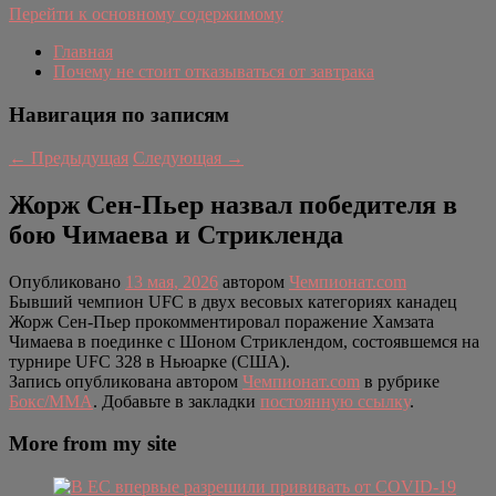
Перейти к основному содержимому
Главная
Почему не стоит отказываться от завтрака
Навигация по записям
←
Предыдущая
Следующая
→
Жорж Сен-Пьер назвал победителя в
бою Чимаева и Стрикленда
Опубликовано
13 мая, 2026
автором
Чемпионат.com
Бывший чемпион UFC в двух весовых категориях канадец
Жорж Сен-Пьер прокомментировал поражение Хамзата
Чимаева в поединке с Шоном Стриклендом, состоявшемся на
турнире UFC 328 в Ньюарке (США).
Запись опубликована автором
Чемпионат.com
в рубрике
Бокс/MMA
. Добавьте в закладки
постоянную ссылку
.
More from my site