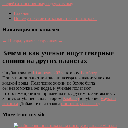
Перейти к основному содержимому
Главная
Почему не стоит отказываться от завтрака
Навигация по записям
←
Предыдущая
Следующая
→
Зачем и как ученые ищут северные
сияния на других планетах
Опубликовано
10 апреля, 2023
автором
Рамблер
Поиски инопланетной жизни всегда вращаются вокруг
жидкой воды. Появление жизни на Земле была
бы невозможна без воды, и ученые полагают,
что тот же принцип применим и к другим планетам во…
Запись опубликована автором
Рамблер
в рубрике
Наука и
техника
. Добавьте в закладки
постоянную ссылку
.
More from my site