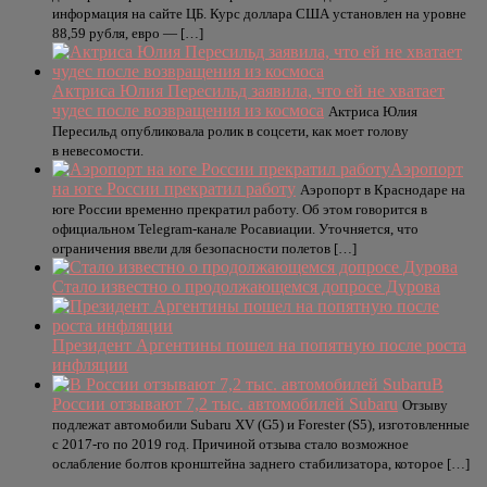
информация на сайте ЦБ. Курс доллара США установлен на уровне
88,59 рубля, евро — […]
Актриса Юлия Пересильд заявила, что ей не хватает
чудес после возвращения из космоса
Актриса Юлия
Пересильд опубликовала ролик в соцсети, как моет голову
в невесомости.
Аэропорт
на юге России прекратил работу
Аэропорт в Краснодаре на
юге России временно прекратил работу. Об этом говорится в
официальном Telegram-канале Росавиации. Уточняется, что
ограничения ввели для безопасности полетов […]
Стало известно о продолжающемся допросе Дурова
Президент Аргентины пошел на попятную после роста
инфляции
В
России отзывают 7,2 тыс. автомобилей Subaru
Отзыву
подлежат автомобили Subaru XV (G5) и Forester (S5), изготовленные
с 2017-го по 2019 год. Причиной отзыва стало возможное
ослабление болтов кронштейна заднего стабилизатора, которое […]