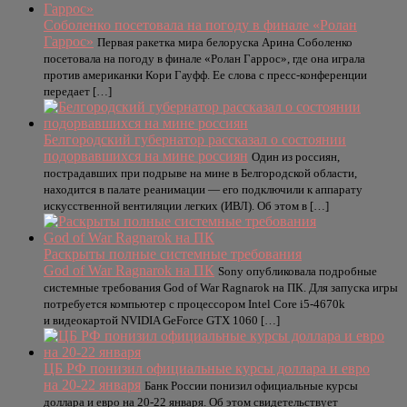
Соболенко посетовала на погоду в финале «Ролан
Гаррос»
Первая ракетка мира белоруска Арина Соболенко
посетовала на погоду в финале «Ролан Гаррос», где она играла
против американки Кори Гауфф. Ее слова с пресс-конференции
передает […]
Белгородский губернатор рассказал о состоянии
подорвавшихся на мине россиян
Один из россиян,
пострадавших при подрыве на мине в Белгородской области,
находится в палате реанимации — его подключили к аппарату
искусственной вентиляции легких (ИВЛ). Об этом в […]
Раскрыты полные системные требования
God of War Ragnarok на ПК
Sony опубликовала подробные
системные требования God of War Ragnarok на ПК. Для запуска игры
потребуется компьютер с процессором Intel Core i5-4670k
и видеокартой NVIDIA GeForce GTX 1060 […]
ЦБ РФ понизил официальные курсы доллара и евро
на 20-22 января
Банк России понизил официальные курсы
доллара и евро на 20-22 января. Об этом свидетельствует