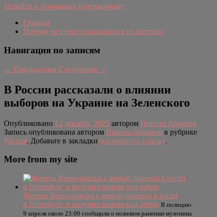
Перейти к основному содержимому
Главная
Почему не стоит отказываться от завтрака
Навигация по записям
←
Предыдущая
Следующая
→
В России рассказали о влиянии
выборов на Украине на Зеленского
Опубликовано
12 декабря, 2025
автором
Никита Абрамов
Запись опубликована автором
Никита Абрамов
в рубрике
Россия
. Добавьте в закладки
постоянную ссылку
.
More from my site
Житель Всеволожска с женой приехал в гости
в Петербург и получил ножом под ребро
В полицию
9 апреля около 23:00 сообщили о ножевом ранении мужчины