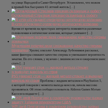
на улице Народной в Санкт-Петербурге. Установлено, что ножом
в правый бок был ранен 41-летний житель […]
Осужденный Стрелков признан склонным к побегу
В сети обсуждают очередную оптическую иллюзию
Время от времени на просторах интернета появляются различные
головоломки и оптические иллюзии, которые увлекают […]
Мужчинам перечислили снижающие качество спермы
привычки
Уролог, сексолог Александр Лубенников рассказал,
какие факторы снижают качество спермы и уменьшают вероятность
зачатия. По его словам, у мужчин с лишним весом и ожирением шанс
стать […]
PS5 умирает стоя — жидкий металл стекает и выводит
консоль из строя
Проблема с жидким металлом в PlayStation 5,
о которой говорили с момента выхода консоли, начала массово
проявляться. Об этом сообщил основатель Alderon Games Мэтью
Касселл в подкасте […]
WP: шеф Пентагона в секретном руководстве назвал