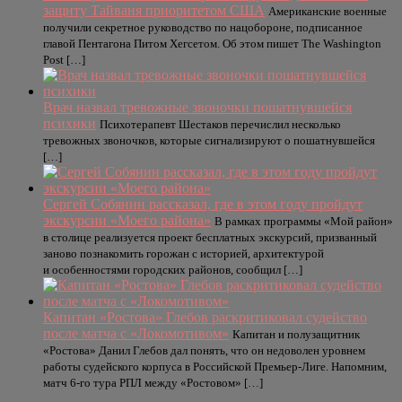
защиту Тайваня приоритетом США
Американские военные
получили секретное руководство по нацобороне, подписанное
главой Пентагона Питом Хегсетом. Об этом пишет The Washington
Post […]
Врач назвал тревожные звоночки пошатнувшейся
психики
Психотерапевт Шестаков перечислил несколько
тревожных звоночков, которые сигнализируют о пошатнувшейся
[…]
Сергей Собянин рассказал, где в этом году пройдут
экскурсии «Моего района»
В рамках программы «Мой район»
в столице реализуется проект бесплатных экскурсий, призванный
заново познакомить горожан с историей, архитектурой
и особенностями городских районов, сообщил […]
Капитан «Ростова» Глебов раскритиковал судейство
после матча с «Локомотивом»
Капитан и полузащитник
«Ростова» Данил Глебов дал понять, что он недоволен уровнем
работы судейского корпуса в Российской Премьер-Лиге. Напомним,
матч 6-го тура РПЛ между «Ростовом» […]