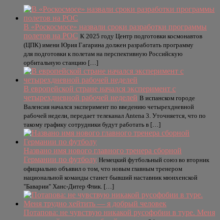
В «Роскосмосе» назвали сроки разработки программы
полетов на РОС
К 2025 году Центр подготовки космонавтов
(ЦПК) имени Юрия Гагарина должен разработать программу
для подготовки к полетам на перспективную Российскую
орбитальную станцию […]
В европейской стране начался эксперимент с
четырехдневной рабочей неделей
В испанском городе
Валенсия начался эксперимент по введению четырехдневной
рабочей недели, передает телеканал Antena 3. Уточняется, что по
такому графику сотрудники будут работать в […]
Названо имя нового главного тренера сборной
Германии по футболу
Немецкий футбольный союз во вторник
официально объявил о том, что новым главным тренером
национальной команды станет бывший наставник мюнхенской
"Баварии" Ханс-Дитер Флик. […]
Потапова: не чувствую никакой русофобии в туре. Меня