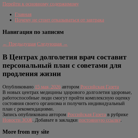
Перейти к основному содержимому
Главная
Почему не стоит отказываться от завтрака
Навигация по записям
←
Предыдущая
Следующая
→
В Центрах долголетия врач составит
персональный план с советами для
продления жизни
Опубликовано
15 мая, 2026
автором
Российская Газета
В новых центрах медицины здорового долголетия здоровые,
работоспособные люди смогут пройти комплексную оценку
состояния своего организма и получить индивидуальный
план с рекомендациями.
Запись опубликована автором
Российская Газета
в рубрике
Новости ЗОЖ
. Добавьте в закладки
постоянную ссылку
.
More from my site