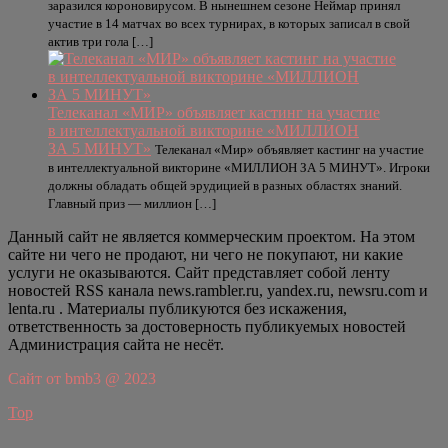
заразился короновирусом. В нынешнем сезоне Неймар принял
участие в 14 матчах во всех турнирах, в которых записал в свой
актив три гола […]
Телеканал «МИР» объявляет кастинг на участие
в интеллектуальной викторине «МИЛЛИОН
ЗА 5 МИНУТ»
Телеканал «Мир» объявляет кастинг на участие
в интеллектуальной викторине «МИЛЛИОН ЗА 5 МИНУТ». Игроки
должны обладать общей эрудицией в разных областях знаний.
Главный приз — миллион […]
Данный сайт не является коммерческим проектом. На этом
сайте ни чего не продают, ни чего не покупают, ни какие
услуги не оказываются. Сайт представляет собой ленту
новостей RSS канала news.rambler.ru, yandex.ru, newsru.com и
lenta.ru . Материалы публикуются без искажения,
ответственность за достоверность публикуемых новостей
Администрация сайта не несёт.
Сайт от bmb3 @ 2023
Top