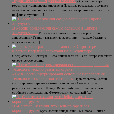
трудно хейтить — я добрый человек
24-я ракетка мира
российская теннисистка Анастасия Потапова рассказала, ощущает
ли особое отношение к себе со стороны иностранных теннисисток
на фоне ситуации […]
В России обнаружили самую большую в Европе
летучую мышь
Российские биологи нашли на территории
заповедника «Утриш» гигантскую вечерницу — самую большую
летучую мышь […]
Фрагмент сердца напечатали на 3D-принтере
Специалисты Института Висса напечатали на 3D-принтере фрагмент
человеческого сердца.
«Ъ»: в России сформировали основные направления
технологического развития страны
Правительство России
сформировало перечень важных направлений технологического
развития России до 2030 года. Всего отобрали 18 направлений,
сообщает в понедельник «Коммерсант» со ссылкой […]
В «Сантосе» заявили, что Неймар заразился
короновирусом
Бразильский нападающий «Сантоса» Неймар