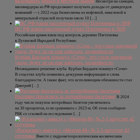
вкладывать деньги в местный рынок
Несмотря на санкции,
миллиардеры из РФ продолжают получать доходы от дивидендов
компаний — с 2022 года бизнесмены из нефтяной, никелевой и
минеральной отраслей получили около 10 […]
ВС РФ взяли населенный пункт Плетеневка в ЛНР
Российская армия взяла под контроль деревню Плетеневка
в Луганской Народной Республике.
Курбан Бердыев покинул «Сочи», что стало причиной
ухода, будет ли он еще работать, подробности
Неожиданное решение клуба. Курбан Бердыев покинул «Сочи».
В соцсетях клуба появились дежурная информация и слова
благодарности. А также факт, что исполняющим обязанности стал
Дмитрий […]
Россияне бросились за лотерейными билетами
В 2024
году число покупок лотерейных билетов увеличилось
на 30 процентов, если сравнивать с 2023-м. Об этом сообщило
РБК со ссылкой на исследование […]
«Роскосмос» вместе с «Метеор-М» № 2-3 запустит 42
спутника
Вместе с гидрометеорологическим космическим