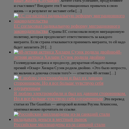
вашу жизнь к лучшему
Хотите стать успешнее, продуктивнее
и счастливее? Внедрите эти 9 мотивационных привычек в свою
жизнь — и результат не заставит себя […]
ЕС согласовал радикальную реформу миграционного
законодательства
Страны ЕС согласовали новую миграционную
политику, которая предполагает ответственность за каждого
мигранта. Если страна отказывается принимать мигранта, то ей надо
будет заплатить 20 […]
48-
летняя актриса Хилари Суэнк родила двойню
Голливудская актриса и продюсер, двукратная обладательница
премий «Оскар» Хилари Суэнк родила двойню. «Это было непросто,
но мальчик и девочка стоили того!» — отметила 48-летняя […]
Я люблю электромобили и был их давним сторонником.
Но я все больше чувствую себя одураченным
Это перевод
статьи из The Guardian — авторской колонки Роуэна Аткинсона,
оригинал можно прочитать по ссылке.
Российские миллиардеры из-за санкций стали