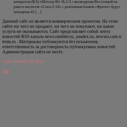
аппаратом (КА) «Метеор-М» № 2-3 с космодрома Восточный на
ракете-носителе «Союз-2.1б» с разгонным блоком «Фрегат» будут
запущены 42 […]
Данный сайт не является коммерческим проектом. На этом
сайте ни чего не продают, ни чего не покупают, ни какие
услуги не оказываются. Сайт представляет собой ленту
новостей RSS канала news.rambler.ru, yandex.ru, newsru.com и
lenta.ru . Материалы публикуются без искажения,
ответственность за достоверность публикуемых новостей
Администрация сайта не несёт.
Сайт от bmb3 @ 2023
Top