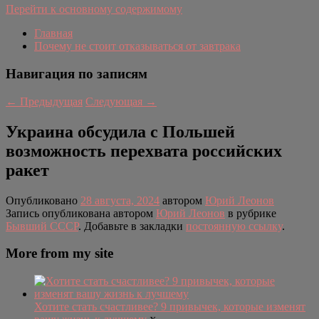
Перейти к основному содержимому
Главная
Почему не стоит отказываться от завтрака
Навигация по записям
←
Предыдущая
Следующая
→
Украина обсудила с Польшей
возможность перехвата российских
ракет
Опубликовано
28 августа, 2024
автором
Юрий Леонов
Запись опубликована автором
Юрий Леонов
в рубрике
Бывший СССР
. Добавьте в закладки
постоянную ссылку
.
More from my site
Хотите стать счастливее? 9 привычек, которые изменят