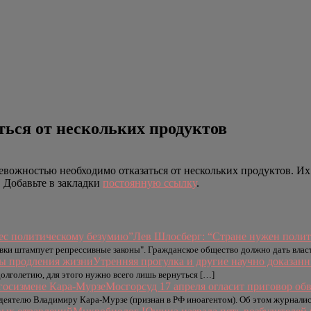
ься от нескольких продуктов
ожностью необходимо отказаться от нескольких продуктов. Их о
. Добавьте в закладки
постоянную ссылку
.
Лев Шлосберг: “Стране нужен поли
овки штампует репрессивные законы". Гражданское общество должно дать влас
Утренняя прогулка и другие научно доказан
долголетию, для этого нужно всего лишь вернуться […]
Мосгорсуд 17 апреля огласит приговор об
деятелю Владимиру Кара-Мурзе (признан в РФ иноагентом). Об этом журналис