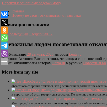
Перейти к основному содержимому
Главная
Почему не стоит отказываться от завтрака
Навигация по записям
←
Предыдущая
Следующая
→
Тревожным людям посоветовали отказат
Опубликовано
28 августа, 2025
автором
Lenta.ru
Диетолог Антонио Виголо заявил, что людям с повышенной трев
Запись опубликована автором
Lenta.ru
в рубрике
Новости ЗОЖ
More from my site
областного собрания отмечает, что российский парламент "без остан
и дорого, как об этом говорится в соцсетях. По мнению экспертов по 
Мосгорсуд 17 апреля огласит приговор публицисту и общественному 