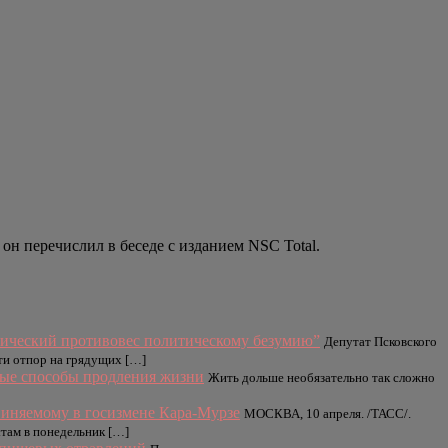
н перечислил в беседе с изданием NSC Total.
тический противовес политическому безумию”
Депутат Псковского
ти отпор на грядущих […]
ные способы продления жизни
Жить дольше необязательно так сложно
виняемому в госизмене Кара-Мурзе
МОСКВА, 10 апреля. /ТАСС/.
там в понедельник […]