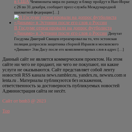
в США
Чемпионаты мира по рапиду и блицу пройдут в Нью‑Йорке
с 26 по 31 декабря, сообщает пресс‑служба Международной
шахматной федерации […]
В Госдуме отреагировали на допрос футболиста
«Динамо» в Эстонии после его слов о России
Депутат
Госдумы Дмитрий Свищев отреагировал на то, что эстонская
полиция допросила защитника сборной Израиля и московского
«Динамо» Эли Дасу после его комплиментарных слов в адрес […]
Данный сайт не является коммерческим проектом. На этом
сайте ни чего не продают, ни чего не покупают, ни какие
услуги не оказываются. Сайт представляет собой ленту
новостей RSS канала news.rambler.ru, yandex.ru, newsru.com и
lenta.ru . Материалы публикуются без искажения,
ответственность за достоверность публикуемых новостей
Администрация сайта не несёт.
Сайт от bmb3 @ 2023
Top