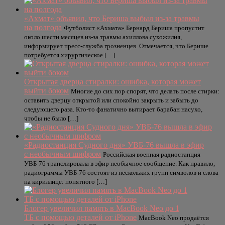
«Ахмат» объявил, что Бериша выбыл из-за травмы
на полгода
Футболист «Ахмата» Бернард Бериша пропустит
около шести месяцев из-за травмы ахиллова сухожилия,
информирует пресс-служба грозненцев. Отмечается, что Берише
потребуется хирургическое […]
Открытая дверца стиралки: ошибка, которая может
выйти боком
Многие до сих пор спорят, что делать после стирки:
оставить дверцу открытой или спокойно закрыть и забыть до
следующего раза. Кто-то фанатично вытирает барабан насухо,
чтобы не было […]
«Радиостанция Судного дня» УВБ-76 вышла в эфир
с необычным шифром
Российская военная радиостанция
УВБ-76 транслировала в эфир необычное сообщение. Как правило,
радиограммы УВБ-76 состоят из нескольких групп символов и слова
на кириллице: понятного […]
Блогер увеличил память в MacBook Neo до 1
ТБ с помощью деталей от iPhone
MacBook Neo продаётся