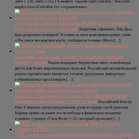
либо с 256, либо с 512 ГБ памяти. Однако один умелец с YouTube
нашёл способ обойти это «ограничение».
Эстонская полиция допросила футболиста «Динамо»
Дасу после его слов о России
Защитник «Динамо» Эли Даса
был допрошен полицией Эстонии за свои комплиментарные слова
о России и московском клубе, сообщил источник «Матч […]
Эксперты рассказали, почему кроссоверы-малыши
уходят с рынка
Рынок покидают бюджетные авто, освобождая
место для более маржинальных моделей. Российский автомобильный
рынок стремительно меняется: сегмент доступных импортных
субкомпактных кроссоверов […]
Боксер из Екатеринбурга сделал предложение своей
девушке прямо на ринге после победы
Российский боксёр
Олег Смирнов сделал предложение руки и сердца своей девушке
Карине прямо на ринге после победы в финальном поединке
в рамках турнира «Сила Воли — 2», который проходил […]
FIDE назвала сроки проведения ЧМ по рапиду и блицу