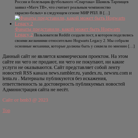
России и болельщик футбольного «Спартака» Шамиль Тарпищев
заявил «Матч ТВ», что считает реальным чемпионство
«красно‑белых» в следующем сезоне МИР РПЛ. В […]
Фанаты представили, какой может быть Hogwarts
Legacy 2
Пользователи Reddit создали пост, в котором поделились
своими желаниями относительно Hogwarts Legacy 2. Мы собрали
основные механики, которые должны быть у сиквела по мнению […]
Данный сайт не является коммерческим проектом. На этом
сайте ни чего не продают, ни чего не покупают, ни какие
услуги не оказываются. Сайт представляет собой ленту
новостей RSS канала news.rambler.ru, yandex.ru, newsru.com и
lenta.ru . Материалы публикуются без искажения,
ответственность за достоверность публикуемых новостей
Администрация сайта не несёт.
Сайт от bmb3 @ 2023
Top