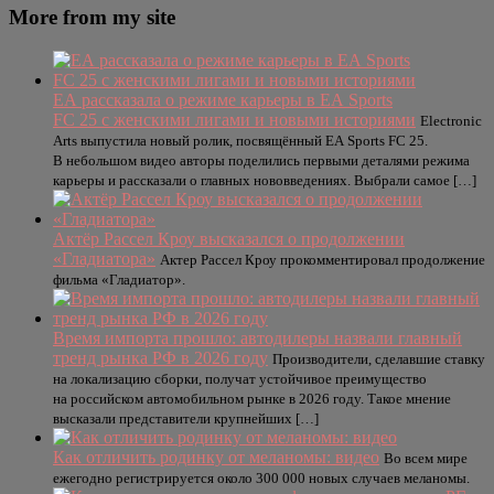
More from my site
EA рассказала о режиме карьеры в EA Sports
FC 25 с женскими лигами и новыми историями
Electronic
Arts выпустила новый ролик, посвящённый EA Sports FC 25.
В небольшом видео авторы поделились первыми деталями режима
карьеры и рассказали о главных нововведениях. Выбрали самое […]
Актёр Рассел Кроу высказался о продолжении
«Гладиатора»
Актер Рассел Кроу прокомментировал продолжение
фильма «Гладиатор».
Время импорта прошло: автодилеры назвали главный
тренд рынка РФ в 2026 году
Производители, сделавшие ставку
на локализацию сборки, получат устойчивое преимущество
на российском автомобильном рынке в 2026 году. Такое мнение
высказали представители крупнейших […]
Как отличить родинку от меланомы: видео
Во всем мире
ежегодно регистрируется около 300 000 новых случаев меланомы.