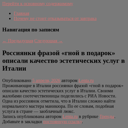
Перейти к основному содержимому
Главная
Почему не стоит отказываться от завтрака
Навигация по записям
←
Предыдущая
Следующая
→
Россиянки фразой «гной в подарок»
описали качество эстетических услуг в
Италии
Опубликовано
5 апреля, 2026
автором
Lenta.ru
Проживающие в Италии россиянки фразой «гной в подарок»
описали качество эстетических услуг в Италии. Своими
жалобами соотечественницы поделились с РИА Новости.
Одна из россиянок отметила, что в Италии сложно найти
нормального мастера маникюра. По ее словам, подобная
услуга в стране — заоблачный люкс.
Запись опубликована автором
Lenta.ru
в рубрике
Тренды
.
Добавьте в закладки
постоянную ссылку
.