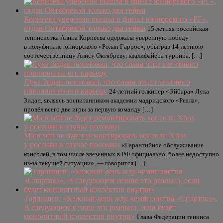
Корнеева уверенно вышла в финал юниорского «РГ»,
отдав Октябрёвой только два гейма
15-летняя российская
теннисистка Алина Корнеева одержала уверенную победу
в полуфинале юниорского «Ролан Гаррос», обыграв 14-летнюю
соотечественницу Алису Октябрёву, квалифайера турнира. […]
Лука Зидан посетовал, что слава отца негативно
повлияла на его карьеру
24-летний голкипер «Эйбара» Лука
Зидан, являясь воспитанником академии мадридского «Реала»,
провёл всего две игры за первую команду […]
Microsoft не будет ремонтировать консоли Xbox
у россиян в случае поломки
«Гарантийное обслуживание
консолей, в том числе ввезенных в РФ официально, более недоступно
из-за текущей ситуации», — говорится […]
Тарпищев: «Каждый день жду чемпионства «Спартака».
В следующем сезоне это реально, если будет
монолитный коллектив внутри»
Глава Федерации тенниса