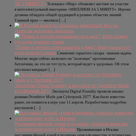
ЗА 5 МИНУТ»
Телеканал «Мир» объявляет кастинг на участие
в интеллектуальной викторине «МИЛЛИОН ЗА 5 МИНУТ». Игроки
должны обладать общей эрудицией в разных областях знаний.
Главный приз — миллион […]
В России
выросли реальные зарплаты
“Прямо в печени превращается в жир”: Врач назвал еду
куда опаснее сахара
Снижение скрытого сахара - важная задача.
Многие люди сейчас налегают на "полезные" протеиновые
батончики, но это не тот путь, который ведет к здоровью. Об этом
рассказал кандидат […]
Эксперты Digital Foundry в восторге от Overdrive Mode
в Cyberpunk 2077
Эксперты Digital Foundry провели анализ
режима Overdrive Mode для Cyberpunk 2077. Как было известно
ранее, он появится в игре уже 11 апреля. Разработчики подробно
рассказали […]
Россиянки фразой «гной в подарок» описали качество
эстетических услуг в Италии
Проживающие в Италии
россиянки фразой «гной в подарок» описали качество эстетических