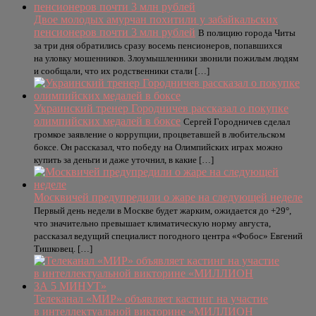
Двое молодых амурчан похитили у забайкальских
пенсионеров почти 3 млн рублей
В полицию города Читы
за три дня обратились сразу восемь пенсионеров, попавшихся
на уловку мошенников. Злоумышленники звонили пожилым людям
и сообщали, что их родственники стали […]
Украинский тренер Городничев рассказал о покупке
олимпийских медалей в боксе
Сергей Городничев сделал
громкое заявление о коррупции, процветавшей в любительском
боксе. Он рассказал, что победу на Олимпийских играх можно
купить за деньги и даже уточнил, в какие […]
Москвичей предупредили о жаре на следующей неделе
Первый день недели в Москве будет жарким, ожидается до +29°,
что значительно превышает климатическую норму августа,
рассказал ведущий специалист погодного центра «Фобос» Евгений
Тишковец. […]
Телеканал «МИР» объявляет кастинг на участие
в интеллектуальной викторине «МИЛЛИОН