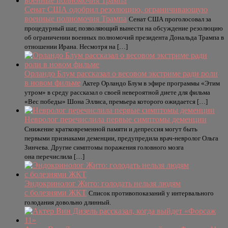
Сенат США одобрил резолюцию, ограничивающую
военные полномочия Трампа
Сенат США проголосовал за
процедурный шаг, позволяющий вынести на обсуждение резолюцию
об ограничении военных полномочий президента Дональда Трампа в
отношении Ирана. Несмотря на […]
Орландо Блум рассказал о весовом экстриме ради роли
в новом фильме
Актер Орландо Блум в эфире программы «Этим
утром» в среду рассказал о своей невероятной диете для фильма
«Вес победы» Шона Эллиса, премьера которого ожидается […]
Невролог перечислила первые симптомы деменции
Снижение кратковременной памяти и депрессия могут быть
первыми признаками деменции, предупредила врач-невролог Ольга
Зинчева. Другие симптомы поражения головного мозга
она перечислила […]
Эндокринолог Жито: голодать нельзя людям
с болезнями ЖКТ
Список противопоказаний у интервального
голодания довольно длинный.