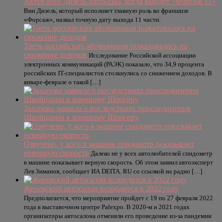
Актер Вин Дизель рассказал, когда выйдет «Форсаж 11»
Вин Дизель, который исполняет главную роль во франшизе
«Форсаж», назвал точную дату выхода 11 части.
Треть российских айтишников пожаловалась на
снижение доходов
Исследование Российской ассоциации
электронных коммуникаций (РАЭК) показало, что 34,9 процента
российских IT-специалистов столкнулись со снижением доходов. В
январе-феврале о такой […]
Захарова заявила о последствиях присоединения
Швейцарии к военному Шенгену
Озвучено, у кого в машине спидометр показывает
неверную скорость
Далеко не у всех автолюбителей спидометр
в машине показывает верную скорость. Об этом заявил автоэксперт
Лев Зиманов, сообщает ИА DEITA. RU со ссылкой на радио […]
Женевский автосалон возродится в 2022 году
Предполагается, что мероприятие пройдет с 19 по 27 февраля 2022
года в выставочном центре Palexpo. В 2020-м и 2021 годах
организаторы автосалона отменяли его проведение из-за пандемии