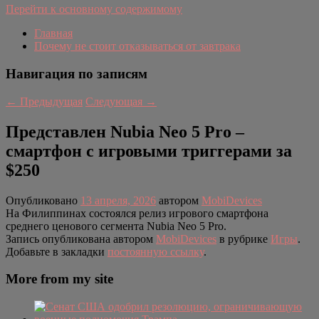
Перейти к основному содержимому
Главная
Почему не стоит отказываться от завтрака
Навигация по записям
←
Предыдущая
Следующая
→
Представлен Nubia Neo 5 Pro –
смартфон с игровыми триггерами за
$250
Опубликовано
13 апреля, 2026
автором
MobiDevices
На Филиппинах состоялся релиз игрового смартфона
среднего ценового сегмента Nubia Neo 5 Pro.
Запись опубликована автором
MobiDevices
в рубрике
Игры
.
Добавьте в закладки
постоянную ссылку
.
More from my site