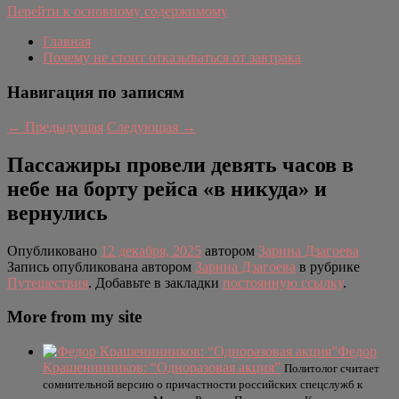
Перейти к основному содержимому
Главная
Почему не стоит отказываться от завтрака
Навигация по записям
←
Предыдущая
Следующая
→
Пассажиры провели девять часов в
небе на борту рейса «в никуда» и
вернулись
Опубликовано
12 декабря, 2025
автором
Зарина Дзагоева
Запись опубликована автором
Зарина Дзагоева
в рубрике
Путешествия
. Добавьте в закладки
постоянную ссылку
.
More from my site
Федор
Крашенинников: “Одноразовая акция”
Политолог считает
сомнительной версию о причастности российских спецслужб к