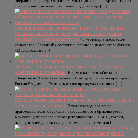
операции по аресту в Минске Романа Протасевича. Кремль, по его
мнению, мог пойти на такое только ради гораздо […]
«Женщины просят обняться с ними». Звезда фильма
«Москва слезам не верит» рассказала о Владимире
Меньшове и бывших коллегах
45 лет назад в московском
кинотеатре «Звездный» состоялась премьера знаменитого фильма
«Москва слезам […]
Депутат Нилов подчеркнул важность работы фонда
«Защитники Отечества»
Все, что касается работы фонда
«Защитники Отечества», делается благодаря решению президента
России Владимира Путина, которое прозвучало в тезисах […]
Жителю Волгоградской области грозит тюрьма за вылов
рыбы частиковых пород
В ходе очередного рейда
правоохранители задержали подозреваемого в браконьерстве.
Как сообщили в пресс-службе регионального ГУ МВД России,
накануне днем участковые уполномоченные заметили […]