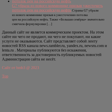
G7 убрала из нового коммюнике призыв ужесточить
потолок цен на российскую нефть
Страны G7 убрали
из нового коммюнике призыв к ужесточению потолка
цен на российскую нефть. Также «Большая семёрка» значительно
смягчила формулировки […]
Данный сайт не является коммерческим проектом. На этом
сайте ни чего не продают, ни чего не покупают, ни какие
услуги не оказываются. Сайт представляет собой ленту
новостей RSS канала news.rambler.ru, yandex.ru, newsru.com и
lenta.ru . Материалы публикуются без искажения,
ответственность за достоверность публикуемых новостей
Администрация сайта не несёт.
Сайт от bmb3 @ 2023
Top