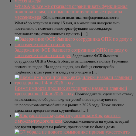
WhatsApp все же отказался ограничивать функционал
пользователям, которые не приняли новые правила
мессенджера
Обновленная политика конфиденциальности
WhatsApp вступила в силу 15 мая, и в компании намеревались
постепенно отключать некоторые функции мессенджера
пользователям, отказавшимся принять […]
Задержание ФСБ бывшего сотрудника ОПК по делу о
госизмене попало на видео
Задержание ФСБ бывшего
сотрудника ОПК в Омской области за шпионаж в пользу Германии
попало на видео. На кадрах видно, как бойцы спецслужбы
подбегают к фигуранту и кладут его лицом в […]
Время импорта прошло: автодилеры назвали главный
тренд рынка РФ в 2026 году
Производители, сделавшие ставку
на локализацию сборки, получат устойчивое преимущество
на российском автомобильном рынке в 2026 году. Такое мнение
высказали представители крупнейших […]
Как ужиться
с мужем-трудоголиком
Соседка жаловалась на мужа, который
все время проводит на работе, практически не бывая дома.