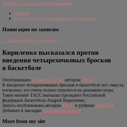
Перейти к основному содержимому
Главная
Почему не стоит отказываться от завтрака
Навигация по записям
←
Предыдущая
Следующая
→
Кириленко высказался против
введения четырехочковых бросков
в баскетболе
Опубликовано
26 августа, 2024
автором
ТАСС
В введении четырехочковых бросков в баскетболе нет смысла,
поскольку это очень сильно отразится на динамике игры.
Такое мнение ТАСС высказал президент Российской
федерации баскетбола Андрей Кириленко.
Запись опубликована автором
ТАСС
в рубрике
Баскетбол
.
Добавьте в закладки
постоянную ссылку
.
More from my site