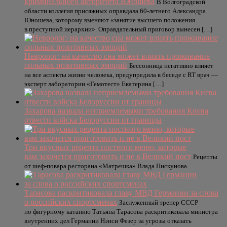
криминального авторитета Юношева
В Волгоградской
области коллегия присяжных оправдала 60-летнего Александра
Юношева, которому вменяют «занятие высшего положения
в преступной иерархии». Оправдательный приговор вынесен […]
Невролог: на качество сна может влиять проживание
сильных позитивных эмоций
Бессонница негативно влияет
на все аспекты жизни человека, предупредила в беседе с RT врач —
эксперт лаборатории «Гемотест» Екатерина […]
Захарова назвала неприемлемыми требования Киева
отвести войска Белоруссии от границы
Три вкусных рецепта постного меню, которые
вам захочется приготовить и не в Великий пост
Рецепты
от шеф-повара ресторана «Матрешка» Влада Пискунова.
Тарасова раскритиковала главу МВД Германии за слова
о российских спортсменах
Заслуженный тренер СССР
по фигурному катанию Татьяна Тарасова раскритиковала министра
внутренних дел Германии Нэнси Фезер за угрозы отказать