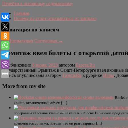
Перейти к основному содержимому
Главная
Почему не стоит отказываться от завтрака
Навигация по записям
←
Предыдущая
Следующая
→
Эрмитаж ввел билеты с открытой датой,
Опубликовано
8 июня, 2023
автором
Газета.Ru
Государственный Эрмитаж в Санкт-Петербурге ввел входные б
Запись опубликована автором
Газета.Ru
в рубрике
Игры
. Доба
More from my site
Rockstar снова взломали
Rocksta
«очень ограниченный объём […]
программы «О самом главном» на канале «Россия 1» назвала продукты
дозвониться до мужа, потому что он разговаривал […]