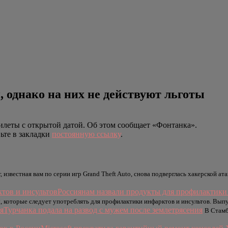
 однако на них не действуют льготы
илеты с открытой датой. Об этом сообщает «Фонтанка».
вьте в закладки
постоянную ссылку
.
r, известная вам по серии игр Grand Theft Auto, снова подверглась хакерской 
Россиянам назвали продукты для профилактики
, которые следует употреблять для профилактики инфарктов и инсультов. Вып
Турчанка подала на развод с мужем после землетрясения
В Стамб