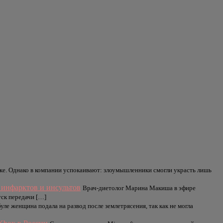
атаке. Однако в компании успокаивают: злоумышленники смогли украсть лишь
 инфарктов и инсультов
Врач-диетолог Марина Макиша в эфире
уск передачи […]
уле женщина подала на развод после землетрясения, так как не могла