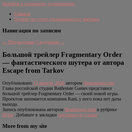
Перейти к основному содержимому
Главная
Почему не стоит отказываться от завтрака
Навигация по записям
←
Предыдущая
Следующая
→
Большой трейлер Fragmentary Order
— фантастического шутера от автора
Escape from Tarkov
Опубликовано
13 апреля, 2026
автором
Чемпионат.com
Глава российской студии Battlestate Games представил
большой трейлер Fragmentary Order — своей новой игры.
Проектом занимается компания Rant, у него пока нет даты
выхода.
Запись опубликована автором
Чемпионат.com
в рубрике
Игры
. Добавьте в закладки
постоянную ссылку
.
More from my site