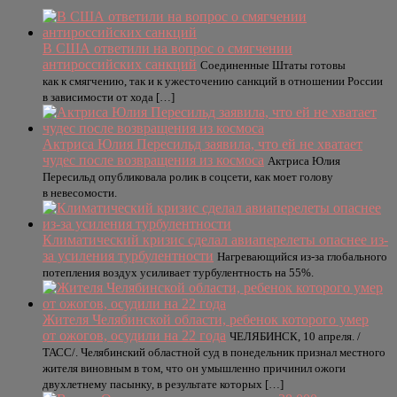
В США ответили на вопрос о смягчении
антироссийских санкций
Соединенные Штаты готовы
как к смягчению, так и к ужесточению санкций в отношении России
в зависимости от хода […]
Актриса Юлия Пересильд заявила, что ей не хватает
чудес после возвращения из космоса
Актриса Юлия
Пересильд опубликовала ролик в соцсети, как моет голову
в невесомости.
Климатический кризис сделал авиаперелеты опаснее из-
за усиления турбулентности
Нагревающийся из-за глобального
потепления воздух усиливает турбулентность на 55%.
Жителя Челябинской области, ребенок которого умер
от ожогов, осудили на 22 года
ЧЕЛЯБИНСК, 10 апреля. /
ТАСС/. Челябинский областной суд в понедельник признал местного
жителя виновным в том, что он умышленно причинил ожоги
двухлетнему пасынку, в результате которых […]