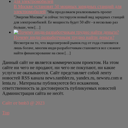
В Москве установят 50 мощных зарядных станций для
электромобилей
"Мы продолжаем реализовывать проект
"Энергия Москвы" и сейчас тестируем новый вид зарядных станций
для электромобилей. Ее мощность будет 50 кВт - в несколько раз
больше, чем […]
Почему инди-разработчикам трудно найти деньги?
Несмотря на то, что видеоигровой рынок год от года становится
лишь богаче, многим инди-разработчикам становится все сложнее
найти финансирование на свои […]
Данный сайт не является коммерческим проектом. На этом
сайте ни чего не продают, ни чего не покупают, ни какие
услуги не оказываются. Сайт представляет собой ленту
новостей RSS канала news.rambler.ru, yandex.ru, newsru.com и
lenta.ru . Материалы публикуются без искажения,
ответственность за достоверность публикуемых новостей
Администрация сайта не несёт.
Сайт от bmb3 @ 2023
Top