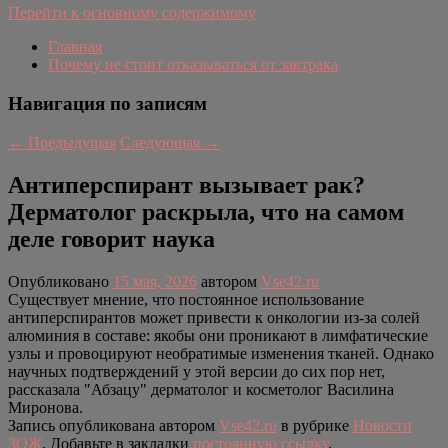
Перейти к основному содержимому
Главная
Почему не стоит отказываться от завтрака
Навигация по записям
←
Предыдущая
Следующая
→
Антиперспирант вызывает рак?
Дерматолог раскрыла, что на самом
деле говорит наука
Опубликовано
15 мая, 2026
автором
Vse42.ru
Существует мнение, что постоянное использование
антиперспирантов может привести к онкологии из-за солей
алюминия в составе: якобы они проникают в лимфатические
узлы и провоцируют необратимые изменения тканей. Однако
научных подтверждений у этой версии до сих пор нет,
рассказала "Абзацу" дерматолог и косметолог Василина
Миронова.
Запись опубликована автором
Vse42.ru
в рубрике
Новости
ЗОЖ
. Добавьте в закладки
постоянную ссылку
.